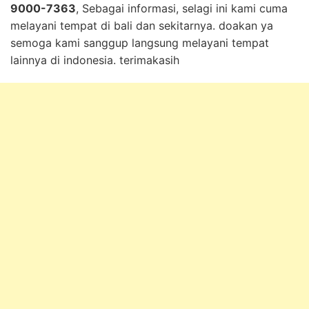
9000-7363
, Sebagai informasi, selagi ini kami cuma
melayani tempat di bali dan sekitarnya. doakan ya
semoga kami sanggup langsung melayani tempat
lainnya di indonesia. terimakasih