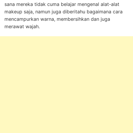
sana mereka tidak cuma belajar mengenal alat-alat
makeup saja, namun juga diberitahu bagaimana cara
mencampurkan warna, membersihkan dan juga
merawat wajah.