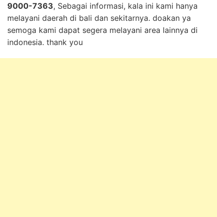
9000-7363
, Sebagai informasi, kala ini kami hanya
melayani daerah di bali dan sekitarnya. doakan ya
semoga kami dapat segera melayani area lainnya di
indonesia. thank you