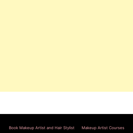
Book Makeup Artist and Hair Stylist
Makeup Artist Courses