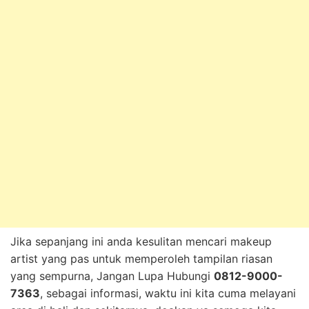
Jika sepanjang ini anda kesulitan mencari makeup
artist yang pas untuk memperoleh tampilan riasan
yang sempurna, Jangan Lupa Hubungi
0812-9000-
7363
, sebagai informasi, waktu ini kita cuma melayani