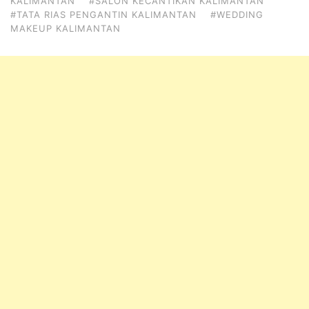
KALIMANTAN
#SALON KECANTIKAN KALIMANTAN
#TATA RIAS PENGANTIN KALIMANTAN
#WEDDING
MAKEUP KALIMANTAN