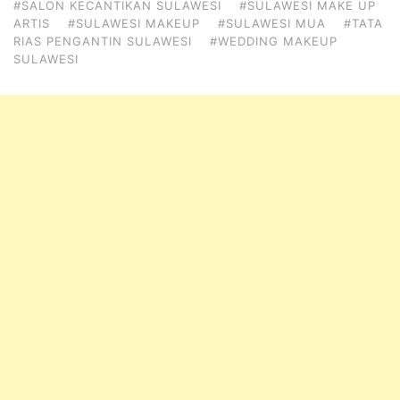
#SALON KECANTIKAN SULAWESI
#SULAWESI MAKE UP
ARTIS
#SULAWESI MAKEUP
#SULAWESI MUA
#TATA
RIAS PENGANTIN SULAWESI
#WEDDING MAKEUP
SULAWESI