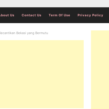
About Us
Contact Us
Term Of Use
Privacy Policy
Kecantikan Bekasi yang Bermutu