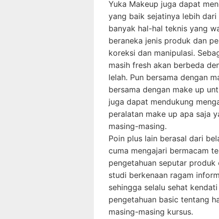
Yuka Makeup juga dapat meng
yang baik sejatinya lebih dar
banyak hal-hal teknis yang wa
beraneka jenis produk dan p
koreksi dan manipulasi. Sebag
masih fresh akan berbeda den
lelah. Pun bersama dengan ma
bersama dengan make up untuk
juga dapat mendukung menga
peralatan make up apa saja y
masing-masing.
Poin plus lain berasal dari be
cuma mengajari bermacam t
pengetahuan seputar produk 
studi berkenaan ragam informa
sehingga selalu sehat kendat
pengetahuan basic tentang ha
masing-masing kursus.