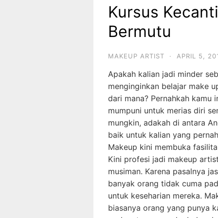
Kursus Kecant
Bermutu
MAKEUP ARTIST
·
APRIL 5, 20
Apakah kalian jadi minder s
menginginkan belajar make up
dari mana? Pernahkah kamu i
mumpuni untuk merias diri sen
mungkin, adakah di antara An
baik untuk kalian yang perna
Makeup kini membuka fasilitas
Kini profesi jadi makeup arti
musiman. Karena pasalnya jas
banyak orang tidak cuma pada 
untuk keseharian mereka. Mak
biasanya orang yang punya ka