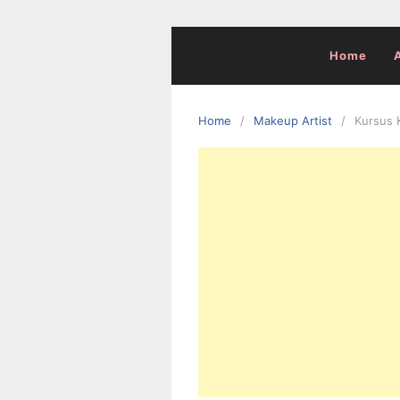
Skip
to
content
Home
Home
Makeup Artist
Kursus 