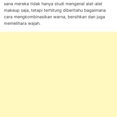
sana mereka tidak hanya studi mengenal alat-alat
makeup saja, tetapi terhitung diberitahu bagaimana
cara mengkombinasikan warna, bersihkan dan juga
memelihara wajah.