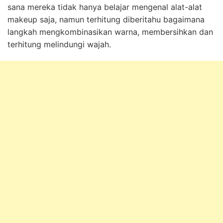
sana mereka tidak hanya belajar mengenal alat-alat
makeup saja, namun terhitung diberitahu bagaimana
langkah mengkombinasikan warna, membersihkan dan
terhitung melindungi wajah.