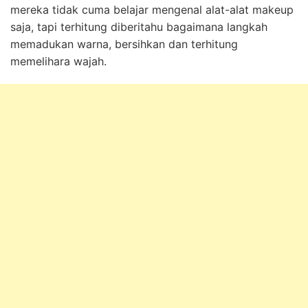
mereka tidak cuma belajar mengenal alat-alat makeup
saja, tapi terhitung diberitahu bagaimana langkah
memadukan warna, bersihkan dan terhitung
memelihara wajah.