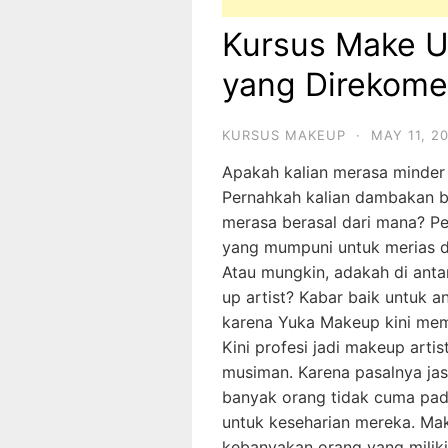
Kursus Make U
yang Direkome
KURSUS MAKEUP
·
MAY 11, 2
Apakah kalian merasa minder 
Pernahkah kalian dambakan b
merasa berasal dari mana? Pe
yang mumpuni untuk merias dir
Atau mungkin, adakah di anta
up artist? Kabar baik untuk a
karena Yuka Makeup kini memb
Kini profesi jadi makeup arti
musiman. Karena pasalnya jas
banyak orang tidak cuma pada 
untuk keseharian mereka. Mak
kebanyakan orang yang miliki