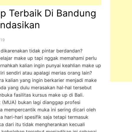
p Terbaik Di Bandung
ndasikan
019
dikarenakan tidak pintar berdandan?
elajar make up tapi nggak memahami perlu
rnahkah kalian ingin punyai keahlian make up
i sendiri atau apalagi merias orang lain?
ra kalian yang ingin berkarier menjadi make
nda yang dulu merasakan hal-hal tersebut
uka fasilitas kursus make up di Bali.
st (MUA) bukan lagi dianggap profesi
a mempercantik muka ini sering dicari oleh
hari-hari spesifik saja tetapi termasuk
a dari itu tidak mengherankan kecuali
 kebolehan tersebut menjadikan ini sebagai