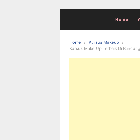
Skip
to
content
Home
Home
Kursus Makeup
Kursus Make Up Terbaik Di Bandun