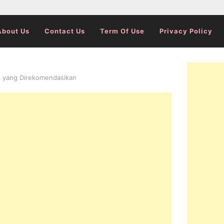
About Us
Contact Us
Term Of Use
Privacy Policy
g yang Direkomendasikan