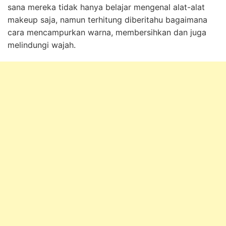
sana mereka tidak hanya belajar mengenal alat-alat
makeup saja, namun terhitung diberitahu bagaimana
cara mencampurkan warna, membersihkan dan juga
melindungi wajah.