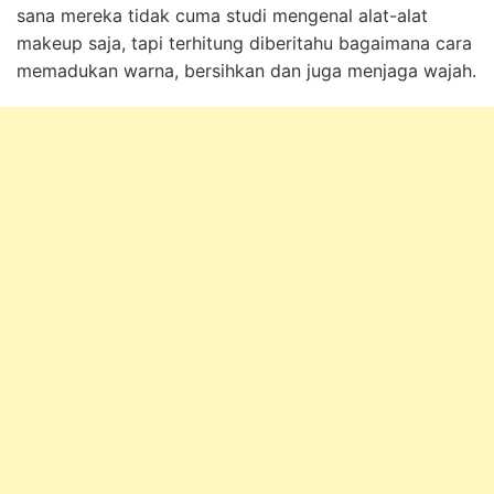
sana mereka tidak cuma studi mengenal alat-alat
makeup saja, tapi terhitung diberitahu bagaimana cara
memadukan warna, bersihkan dan juga menjaga wajah.