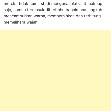
mereka tidak cuma studi mengenal alat-alat makeup
saja, namun termasuk diberitahu bagaimana langkah
mencampurkan warna, membersihkan dan terhitung
memelihara wajah.