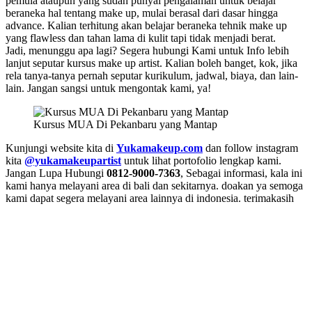
pemula ataupun yang sudah punyai pengalaman untuk belajar
beraneka hal tentang make up, mulai berasal dari dasar hingga
advance. Kalian terhitung akan belajar beraneka tehnik make up
yang flawless dan tahan lama di kulit tapi tidak menjadi berat.
Jadi, menunggu apa lagi? Segera hubungi Kami untuk Info lebih
lanjut seputar kursus make up artist. Kalian boleh banget, kok, jika
rela tanya-tanya pernah seputar kurikulum, jadwal, biaya, dan lain-
lain. Jangan sangsi untuk mengontak kami, ya!
Kursus MUA Di Pekanbaru yang Mantap
Kunjungi website kita di
Yukamakeup.com
dan follow instagram
kita
@yukamakeupartist
untuk lihat portofolio lengkap kami.
Jangan Lupa Hubungi
0812-9000-7363
, Sebagai informasi, kala ini
kami hanya melayani area di bali dan sekitarnya. doakan ya semoga
kami dapat segera melayani area lainnya di indonesia. terimakasih