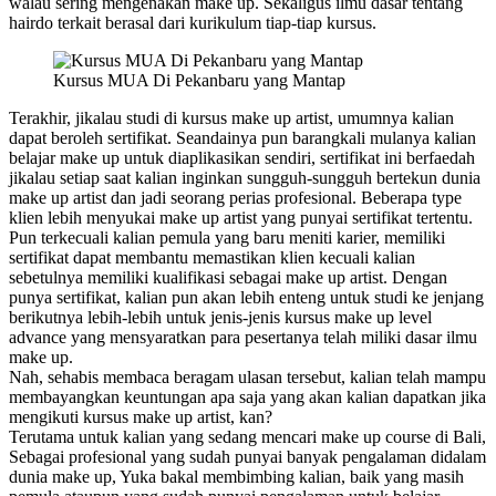
walau sering mengenakan make up. Sekaligus ilmu dasar tentang
hairdo terkait berasal dari kurikulum tiap-tiap kursus.
Kursus MUA Di Pekanbaru yang Mantap
Terakhir, jikalau studi di kursus make up artist, umumnya kalian
dapat beroleh sertifikat. Seandainya pun barangkali mulanya kalian
belajar make up untuk diaplikasikan sendiri, sertifikat ini berfaedah
jikalau setiap saat kalian inginkan sungguh-sungguh bertekun dunia
make up artist dan jadi seorang perias profesional. Beberapa type
klien lebih menyukai make up artist yang punyai sertifikat tertentu.
Pun terkecuali kalian pemula yang baru meniti karier, memiliki
sertifikat dapat membantu memastikan klien kecuali kalian
sebetulnya memiliki kualifikasi sebagai make up artist. Dengan
punya sertifikat, kalian pun akan lebih enteng untuk studi ke jenjang
berikutnya lebih-lebih untuk jenis-jenis kursus make up level
advance yang mensyaratkan para pesertanya telah miliki dasar ilmu
make up.
Nah, sehabis membaca beragam ulasan tersebut, kalian telah mampu
membayangkan keuntungan apa saja yang akan kalian dapatkan jika
mengikuti kursus make up artist, kan?
Terutama untuk kalian yang sedang mencari make up course di Bali,
Sebagai profesional yang sudah punyai banyak pengalaman didalam
dunia make up, Yuka bakal membimbing kalian, baik yang masih