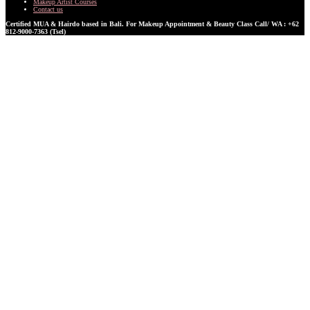
Makeup Artist Courses
Contact us
Certified MUA & Hairdo based in Bali. For Makeup Appointment & Beauty Class Call/ WA : +62
812-9000-7363 (Tsel)