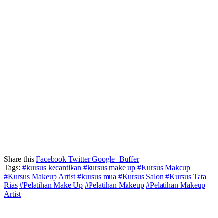
Share this
Facebook
Twitter
Google+
Buffer
Tags:
#kursus kecantikan
#kursus make up
#Kursus Makeup
#Kursus Makeup Artist
#kursus mua
#Kursus Salon
#Kursus Tata
Rias
#Pelatihan Make Up
#Pelatihan Makeup
#Pelatihan Makeup
Artist