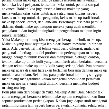
perihal dunia make up. Biasanya kursus tersebut menawarkan
beraneka level pelajaran, terasa dari kelas untuk pemula sampai
advance. Bahkan kita juga tersedia kursus make up yang
menawarkan kelas-kelas untuk acara atau tema khusus, seperti
kursus make up untuk rias pengantin, kelas make up tradisional,
make up special effect, dan lain-lain. Pesertanya bisa para pemula
didalam dunia make up, maupun mereka yang udah memiliki
pengalaman dan inginkan tingkatkan pengetahuan maupun ingin
punyai sertifikat.
Yuka Makeup terhitung bisa mengajari beragam tehnik make up.
Make up yang baik sejatinya lebih dari hanya mewarnai bibir dan
mata. Ada banyak hal-hal tehnis yang perlu dikuasai, mulai dari
pengenalan berbagai model product dan perlengkapan make up,
hingga beragam teknik koreksi dan manipulasi. Sebagai contoh,
teknik make up untuk kulit yang masih fresh akan berlainan bersama
dengan teknik make up untuk kulit yang sedang lelah. Pun bersama
make up acara di siang hari akan berlainan bersama dengan make up
untuk acara malam. Selain itu, para profesional terhitung sanggup
menunjang mengarahkan kalian mengenal produk dan peralatan
make up apa saja yang mesti dimiliki bersama mengatur budget
masing-masing.
Poin plus lain dari belajar di Yuka Makeup Artist Bali, Mentor tak
cuma mengajari beraneka tehnik make up dan mengimbuhkan ilmu
seputar product dan perlengkapan. Kalian juga dapat studi mengenai
ragam informasi lain, seperti kasus perawatan kulit agar selalu sehat