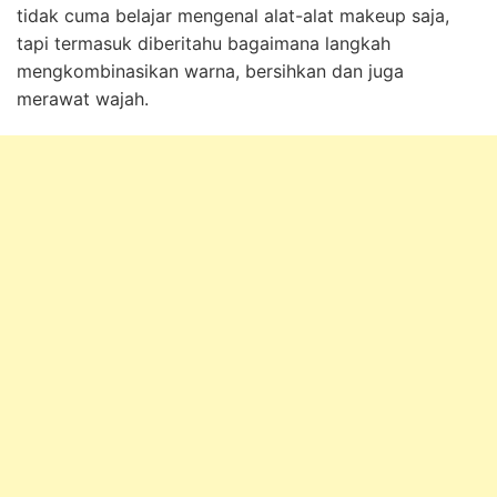
tidak cuma belajar mengenal alat-alat makeup saja,
tapi termasuk diberitahu bagaimana langkah
mengkombinasikan warna, bersihkan dan juga
merawat wajah.