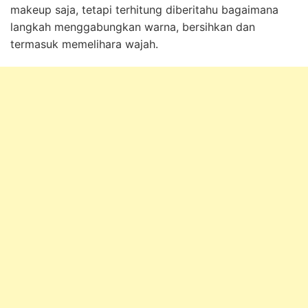
makeup saja, tetapi terhitung diberitahu bagaimana
langkah menggabungkan warna, bersihkan dan
termasuk memelihara wajah.