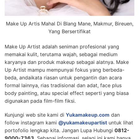
Make Up Artis Mahal Di Blang Mane, Makmur, Bireuen,
Yang Bersertifikat
Make Up Artist adalah seniman profesional yang
memakai kulit, terutama wajah, sebagai medium
karyanya dan produk makeup sebagai alatnya. Make
Up Artist mampu mempunyai fokus yang berbeda-
beda, andaikata riasan untuk pengantin dan acara
formal lainnya, rias tradisional dan adat, face plus
body painting, atau special effect seperti yang biasa
digunakan pada film-film fiksi.
Kunjungi web site kami di
Yukamakeup.com
dan
follow instagram kami
@yukamakeupartist
untuk lihat
portofolio lengkap kita. Jangan Lupa Hubungi
0812-
9000-7363
, Sebagai informasi, selagi ini kami hanya