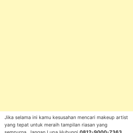
Jika selama ini kamu kesusahan mencari makeup artist
yang tepat untuk meraih tampilan riasan yang
sempurna, Jangan Lupa Hubungi
0812-9000-7363
,