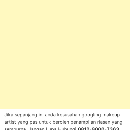
Jika sepanjang ini anda kesusahan googling makeup
artist yang pas untuk beroleh penampilan riasan yang
sempurna, Jangan Lupa Hubungi
0812-9000-7363
,