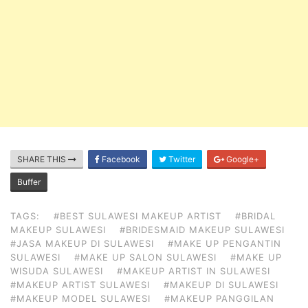
SHARE THIS
Facebook
Twitter
Google+
Buffer
TAGS:
#BEST SULAWESI MAKEUP ARTIST
#BRIDAL
MAKEUP SULAWESI
#BRIDESMAID MAKEUP SULAWESI
#JASA MAKEUP DI SULAWESI
#MAKE UP PENGANTIN
SULAWESI
#MAKE UP SALON SULAWESI
#MAKE UP
WISUDA SULAWESI
#MAKEUP ARTIST IN SULAWESI
#MAKEUP ARTIST SULAWESI
#MAKEUP DI SULAWESI
#MAKEUP MODEL SULAWESI
#MAKEUP PANGGILAN