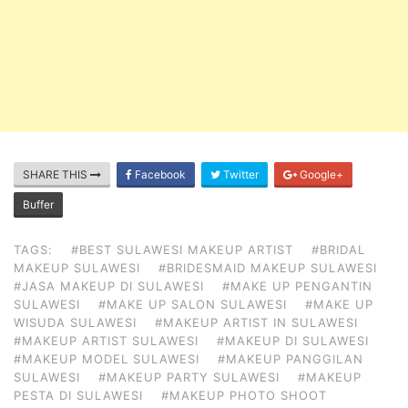
SHARE THIS
Facebook
Twitter
Google+
Buffer
TAGS:
#BEST SULAWESI MAKEUP ARTIST
#BRIDAL
MAKEUP SULAWESI
#BRIDESMAID MAKEUP SULAWESI
#JASA MAKEUP DI SULAWESI
#MAKE UP PENGANTIN
SULAWESI
#MAKE UP SALON SULAWESI
#MAKE UP
WISUDA SULAWESI
#MAKEUP ARTIST IN SULAWESI
#MAKEUP ARTIST SULAWESI
#MAKEUP DI SULAWESI
#MAKEUP MODEL SULAWESI
#MAKEUP PANGGILAN
SULAWESI
#MAKEUP PARTY SULAWESI
#MAKEUP
PESTA DI SULAWESI
#MAKEUP PHOTO SHOOT