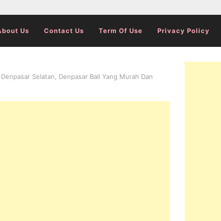
About Us
Contact Us
Term Of Use
Privacy Policy
 Denpasar Selatan, Denpasar Bali Yang Murah Dan