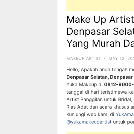
Make Up Artis
Denpasar Selat
Yang Murah D
MAKEUP ARTIST
·
MAY 12, 20
Hello, Apakah anda tengah 
Denpasar Selatan, Denpasar
Yuka Makeup di
0812-9000
tanggal di hari teristimewa 
Artist Panggilan untuk Bridal
Rias Adat dan acara khusus a
Kunjungi web kami di
Yukama
@yukamakeupartist
untuk por