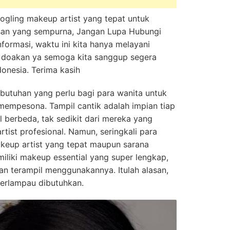
oogling makeup artist yang tepat untuk
san yang sempurna, Jangan Lupa Hubungi
nformasi, waktu ini kita hanya melayani
a. doakan ya semoga kita sanggup segera
donesia. Terima kasih
ebutuhan yang perlu bagi para wanita untuk
mempesona. Tampil cantik adalah impian tiap
l berbeda, tak sedikit dari mereka yang
tist profesional. Namun, seringkali para
keup artist yang tepat maupun sarana
miliki makeup essential yang super lengkap,
n terampil menggunakannya. Itulah alasan,
terlampau dibutuhkan.