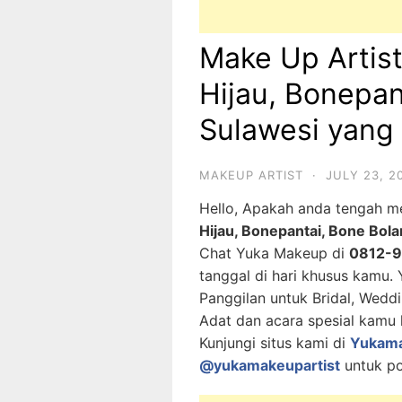
Make Up Artis
Hijau, Bonepan
Sulawesi yang
MAKEUP ARTIST
·
JULY 23, 2
Hello, Apakah anda tengah 
Hijau, Bonepantai, Bone Bol
Chat Yuka Makeup di
0812-
tanggal di hari khusus kamu.
Panggilan untuk Bridal, Wedd
Adat dan acara spesial kamu 
Kunjungi situs kami di
Yukam
@yukamakeupartist
untuk po