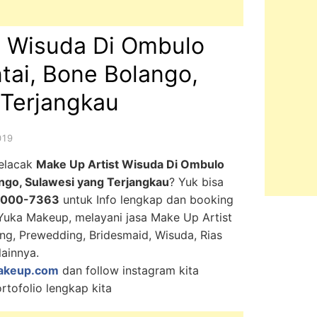
t Wisuda Di Ombulo
tai, Bone Bolango,
 Terjangkau
019
melacak
Make Up Artist Wisuda Di Ombulo
ango, Sulawesi yang Terjangkau
? Yuk bisa
9000-7363
untuk Info lengkap dan booking
 Yuka Makeup, melayani jasa Make Up Artist
ing, Prewedding, Bridesmaid, Wisuda, Rias
lainnya.
akeup.com
dan follow instagram kita
rtofolio lengkap kita