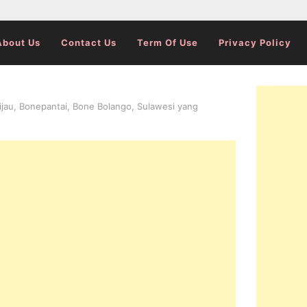
About Us
Contact Us
Term Of Use
Privacy Policy
jau, Bonepantai, Bone Bolango, Sulawesi yang