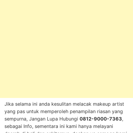
Jika selama ini anda kesulitan melacak makeup artist
yang pas untuk memperoleh penampilan riasan yang
sempurna, Jangan Lupa Hubungi
0812-9000-7363
,
sebagai Info, sementara ini kami hanya melayani