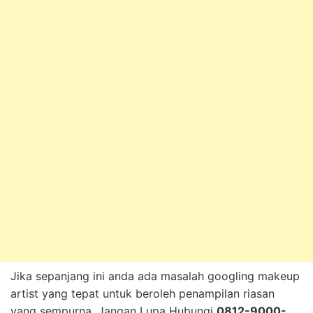
Jika sepanjang ini anda ada masalah googling makeup
artist yang tepat untuk beroleh penampilan riasan
yang sempurna, Jangan Lupa Hubungi
0812-9000-