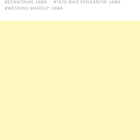
KECANTIKAN JAWA
#TATA RIAS PENGANTIN JAWA
#WEDDING MAKEUP JAWA