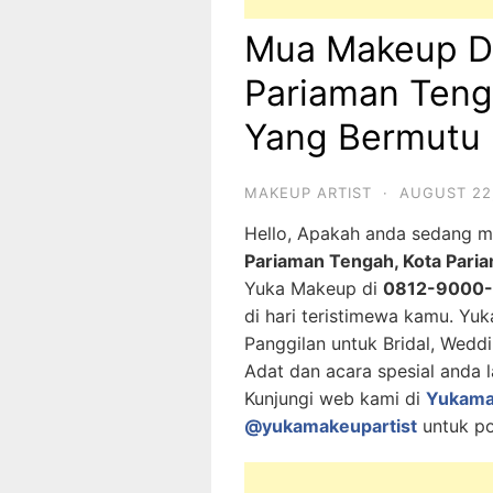
Mua Makeup D
Pariaman Teng
Yang Bermutu
MAKEUP ARTIST
·
AUGUST 22
Hello, Apakah anda sedang 
Pariaman Tengah, Kota Pari
Yuka Makeup di
0812-9000
di hari teristimewa kamu. Yu
Panggilan untuk Bridal, Wedd
Adat dan acara spesial anda l
Kunjungi web kami di
Yukama
@yukamakeupartist
untuk po