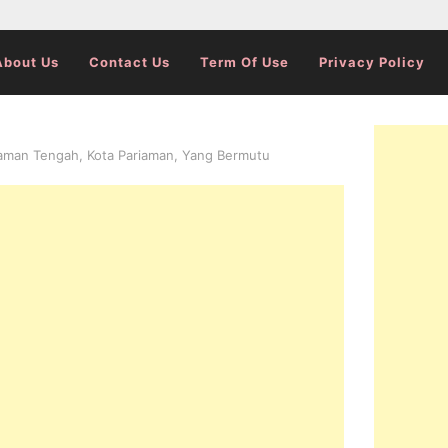
About Us
Contact Us
Term Of Use
Privacy Policy
aman Tengah, Kota Pariaman, Yang Bermutu