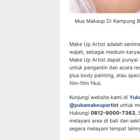
Mua Makeup Di Kampung Ba
Make Up Artist adalah seniman
wajah, sebagai medium karya
Make Up Artist dapat punyai 
untuk pengantin dan acara resm
plus body painting, atau spec
film-film fiksi.
Kunjungi website kami di
Yuk
@yukamakeupartist
untuk me
Hubungi
0812-9000-7363
,
melayani area di bali dan se
segera melayani tempat lainny