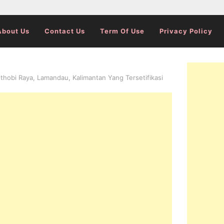
About Us
Contact Us
Term Of Use
Privacy Policy
hobi Raya, Lamandau, Kalimantan Yang Tersetifikasi