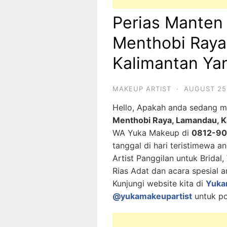
Perias Manten
Menthobi Raya
Kalimantan Yan
MAKEUP ARTIST
·
AUGUST 25
Hello, Apakah anda sedang 
Menthobi Raya, Lamandau, Ka
WA Yuka Makeup di
0812-9
tanggal di hari teristimewa 
Artist Panggilan untuk Bridal
Rias Adat dan acara spesial a
Kunjungi website kita di
Yuka
@yukamakeupartist
untuk po