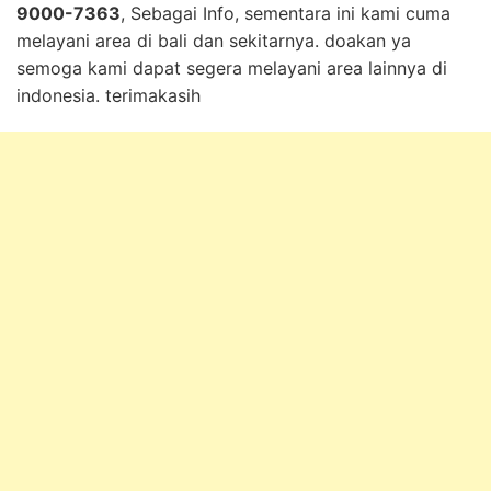
9000-7363
, Sebagai Info, sementara ini kami cuma
melayani area di bali dan sekitarnya. doakan ya
semoga kami dapat segera melayani area lainnya di
indonesia. terimakasih