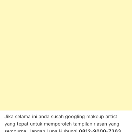
Jika selama ini anda susah googling makeup artist
yang tepat untuk memperoleh tampilan riasan yang
sempurna, Jangan Lupa Hubungi
0812-9000-7363
,