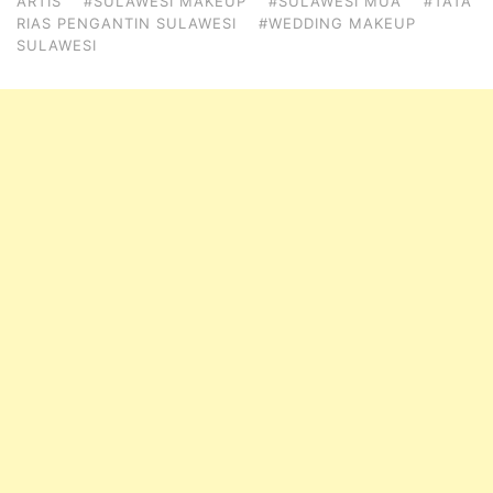
ARTIS
#SULAWESI MAKEUP
#SULAWESI MUA
#TATA
RIAS PENGANTIN SULAWESI
#WEDDING MAKEUP
SULAWESI