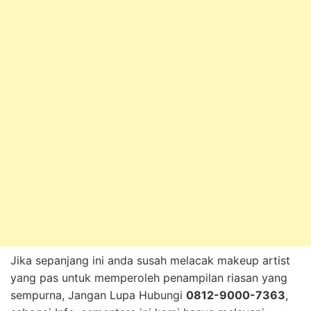
Jika sepanjang ini anda susah melacak makeup artist
yang pas untuk memperoleh penampilan riasan yang
sempurna, Jangan Lupa Hubungi
0812-9000-7363
,