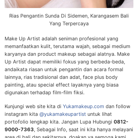
Rias Pengantin Sunda Di Sidemen, Karangasem Bali
Yang Terpercaya
Make Up Artist adalah seniman profesional yang
memanfaatkan kulit, terutama wajah, sebagai medium
karyanya dan product makeup sebagai alatnya. Make
Up Artist dapat memiliki fokus yang berbeda-beda,
andaikata riasan untuk pengantin dan acara formal
lainnya, rias tradisional dan adat, face plus body
painting, atau special effect layaknya yang biasa
digunakan terhadap film-film fiksi.
Kunjungi web site kita di
Yukamakeup.com
dan follow
instagram kita
@yukamakeupartist
untuk lihat
portofolio lengkap kita. Jangan Lupa Hubungi
0812-
9000-7363
, Sebagai Info, saat ini kita hanya melayani
area di bali dan sekitarnya. doakan ya semoga kami