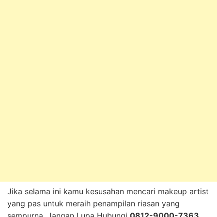
Jika selama ini kamu kesusahan mencari makeup artist
yang pas untuk meraih penampilan riasan yang
sempurna, Jangan Lupa Hubungi
0812-9000-7363
,