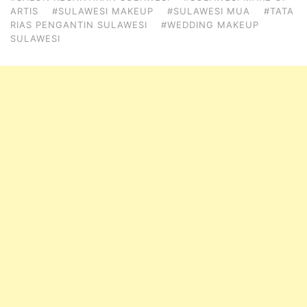
ARTIS
#SULAWESI MAKEUP
#SULAWESI MUA
#TATA
RIAS PENGANTIN SULAWESI
#WEDDING MAKEUP
SULAWESI