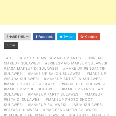
SHARE THIS
Facebook
Twitter
Google+
Buffer
TAGS:
#BEST SULAWESI MAKEUP ARTIST
#BRIDAL
MAKEUP SULAWESI
#BRIDESMAID MAKEUP SULAWESI
#JASA MAKEUP DI SULAWESI
#MAKE UP PENGANTIN
SULAWESI
#MAKE UP SALON SULAWESI
#MAKE UP
WISUDA SULAWESI
#MAKEUP ARTIST IN SULAWESI
#MAKEUP ARTIST SULAWESI
#MAKEUP DI SULAWESI
#MAKEUP MODEL SULAWESI
#MAKEUP PANGGILAN
SULAWESI
#MAKEUP PARTY SULAWESI
#MAKEUP
PESTA DI SULAWESI
#MAKEUP PHOTO SHOOT
SULAWESI
#MAKEUP SULAWESI
#MUA SULAWESI
#PAYAS SULAWESI
#RIAS PENGANTIN SULAWESI
#SALON KECANTIKAN SULAWESI
#SULAWESI MAKE UP