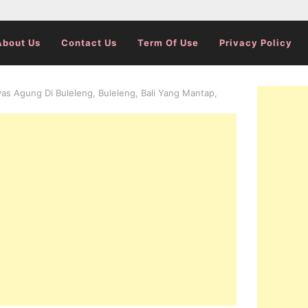
About Us
Contact Us
Term Of Use
Privacy Policy
yas Agung Di Buleleng, Buleleng, Bali Yang Mantap,