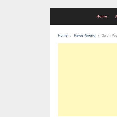
Skip
to
content
Home
Home
Payas Agung
Salon Pa