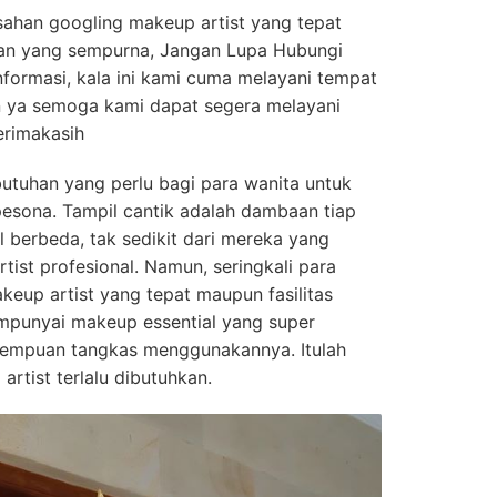
sahan googling makeup artist yang tepat
san yang sempurna, Jangan Lupa Hubungi
informasi, kala ini kami cuma melayani tempat
an ya semoga kami dapat segera melayani
terimakasih
butuhan yang perlu bagi para wanita untuk
esona. Tampil cantik adalah dambaan tiap
l berbeda, tak sedikit dari mereka yang
ist profesional. Namun, seringkali para
keup artist yang tepat maupun fasilitas
empunyai makeup essential yang super
erempuan tangkas menggunakannya. Itulah
rtist terlalu dibutuhkan.