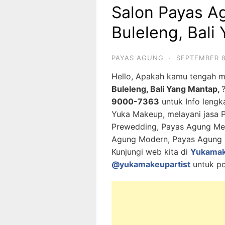
Salon Payas Ag
Buleleng, Bali
PAYAS AGUNG
·
SEPTEMBER 8
Hello, Apakah kamu tengah 
Buleleng, Bali Yang Mantap,
9000-7363
untuk Info lengk
Yuka Makeup, melayani jasa 
Prewedding, Payas Agung Met
Agung Modern, Payas Agung M
Kunjungi web kita di
Yukama
@yukamakeupartist
untuk po