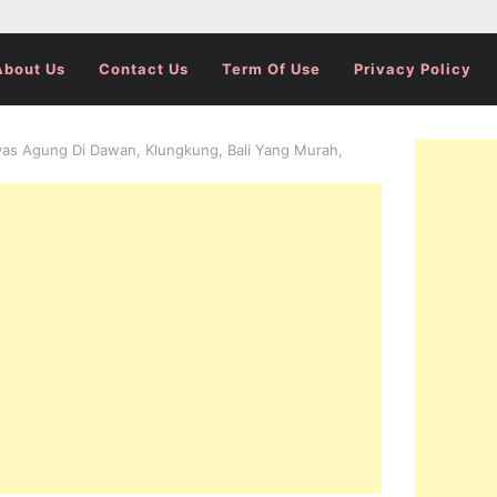
About Us
Contact Us
Term Of Use
Privacy Policy
yas Agung Di Dawan, Klungkung, Bali Yang Murah,