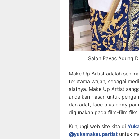
Salon Payas Agung Di
Make Up Artist adalah senima
terutama wajah, sebagai me
alatnya. Make Up Artist sang
andaikan riasan untuk penganti
dan adat, face plus body pain
digunakan pada film-film fiksi
Kunjungi web site kita di
Yuk
@yukamakeupartist
untuk me