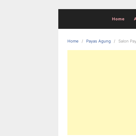
Skip
to
content
Home
Home
Payas Agung
Salon Pa