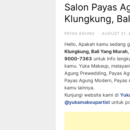
Salon Payas A
Klungkung, Bal
PAYAS AGUNG
·
AUGUST 21, 
Hello, Apakah kamu sedang 
Klungkung, Bali Yang Murah,
9000-7363
untuk Info lengk
kamu. Yuka Makeup, melayani
Agung Prewedding, Payas Agu
Payas Agung Modern, Payas A
kamu lainnya.
Kunjungi website kami di
Yuk
@yukamakeupartist
untuk po