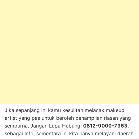
Jika sepanjang ini kamu kesulitan melacak makeup
artist yang pas untuk beroleh penampilan riasan yang
sempurna, Jangan Lupa Hubungi
0812-9000-7363
,
sebagai Info, sementara ini kita hanya melayani daerah