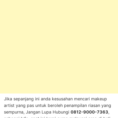
Jika sepanjang ini anda kesusahan mencari makeup
artist yang pas untuk beroleh penampilan riasan yang
sempurna, Jangan Lupa Hubungi
0812-9000-7363
,