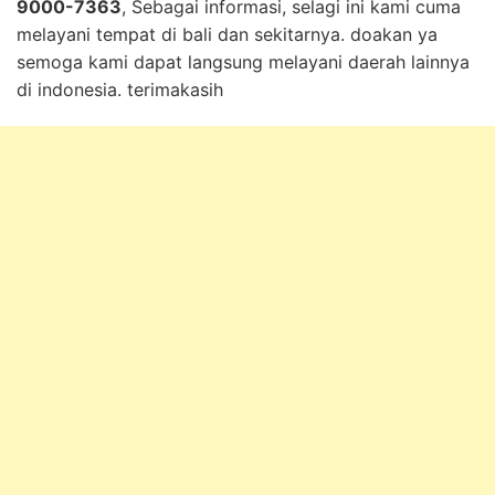
9000-7363
, Sebagai informasi, selagi ini kami cuma
melayani tempat di bali dan sekitarnya. doakan ya
semoga kami dapat langsung melayani daerah lainnya
di indonesia. terimakasih