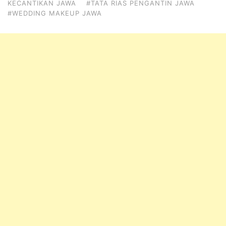
KECANTIKAN JAWA
#TATA RIAS PENGANTIN JAWA
#WEDDING MAKEUP JAWA