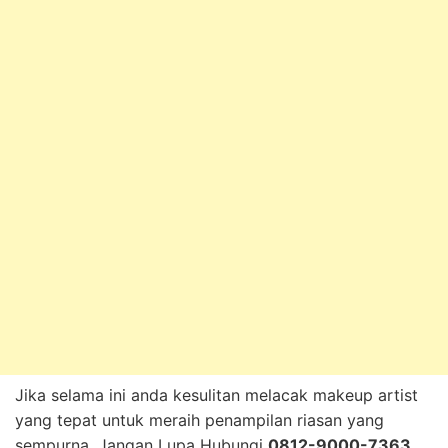
Jika selama ini anda kesulitan melacak makeup artist
yang tepat untuk meraih penampilan riasan yang
sempurna, Jangan Lupa Hubungi
0812-9000-7363
,