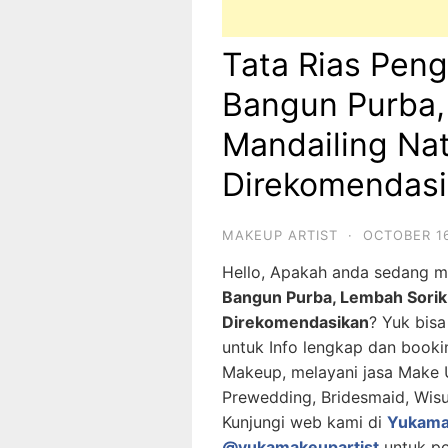
Tata Rias Peng
Bangun Purba,
Mandailing Nat
Direkomendas
MAKEUP ARTIST
·
OCTOBER 16
Hello, Apakah anda sedang 
Bangun Purba, Lembah Sorik 
Direkomendasikan
? Yuk bis
untuk Info lengkap dan booki
Makeup, melayani jasa Make U
Prewedding, Bridesmaid, Wisu
Kunjungi web kami di
Yukama
@yukamakeupartist
untuk po