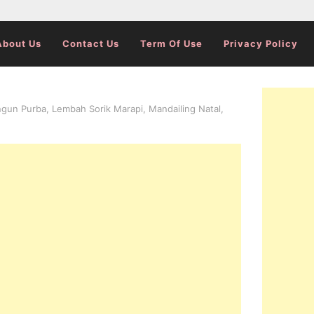
About Us
Contact Us
Term Of Use
Privacy Policy
ngun Purba, Lembah Sorik Marapi, Mandailing Natal,