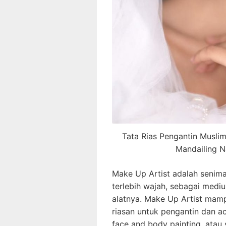
Tata Rias Pengantin Musli
Mandailing N
Make Up Artist adalah senima
terlebih wajah, sebagai med
alatnya. Make Up Artist mamp
riasan untuk pengantin dan aca
face and body painting, atau 