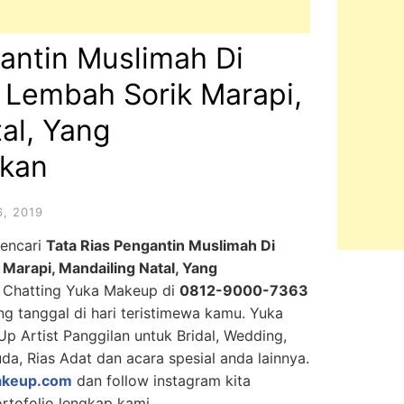
antin Muslimah Di
 Lembah Sorik Marapi,
al, Yang
ikan
, 2019
mencari
Tata Rias Pengantin Muslimah Di
Marapi, Mandailing Natal, Yang
a Chatting Yuka Makeup di
0812-9000-7363
ng tanggal di hari teristimewa kamu. Yuka
p Artist Panggilan untuk Bridal, Wedding,
da, Rias Adat dan acara spesial anda lainnya.
keup.com
dan follow instagram kita
rtofolio lengkap kami