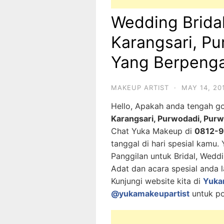
Wedding Brida
Karangsari, Pu
Yang Berpeng
MAKEUP ARTIST
·
MAY 14, 20
Hello, Apakah anda tengah g
Karangsari, Purwodadi, Pur
Chat Yuka Makeup di
0812-
tanggal di hari spesial kamu
Panggilan untuk Bridal, Wedd
Adat dan acara spesial anda l
Kunjungi website kita di
Yuka
@yukamakeupartist
untuk po