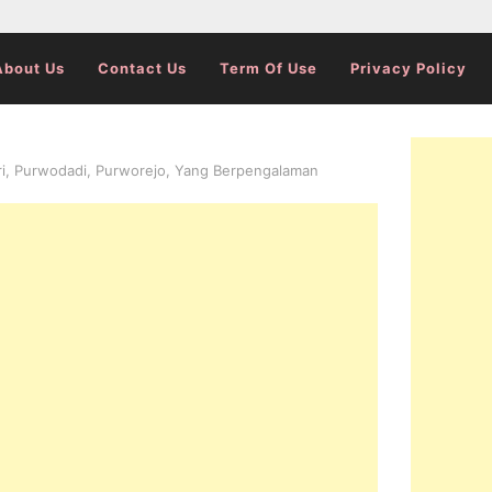
About Us
Contact Us
Term Of Use
Privacy Policy
ri, Purwodadi, Purworejo, Yang Berpengalaman