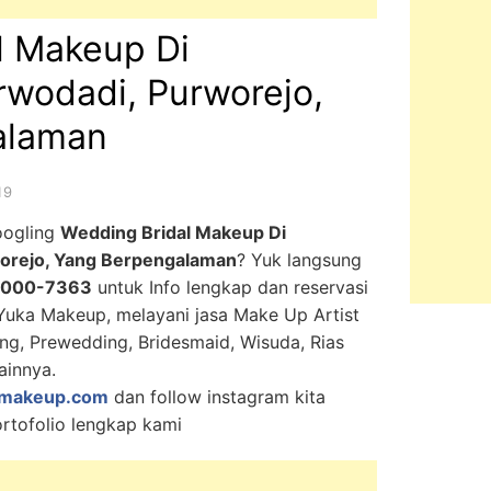
l Makeup Di
rwodadi, Purworejo,
alaman
19
oogling
Wedding Bridal Makeup Di
worejo, Yang Berpengalaman
? Yuk langsung
9000-7363
untuk Info lengkap dan reservasi
. Yuka Makeup, melayani jasa Make Up Artist
ing, Prewedding, Bridesmaid, Wisuda, Rias
ainnya.
makeup.com
dan follow instagram kita
rtofolio lengkap kami